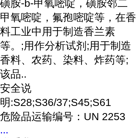
磺胺-b-甲氧嘧啶，磺胺邻二
甲氧嘧啶，氟孢嘧啶等，在香
料工业中用于制造香兰素
等。;用作分析试剂;用于制造
香料、农药、染料、炸药等;
该品..
安全说
明:S28;S36/37;S45;S61
危险品运输编号：UN 2253
...