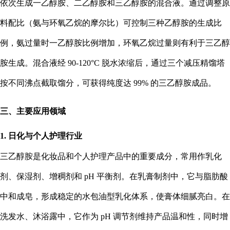
依次生成一乙醇胺、二乙醇胺和三乙醇胺的混合液。通过调整原
料配比（氨与环氧乙烷的摩尔比）可控制三种乙醇胺的生成比
例，氨过量时一乙醇胺比例增加，环氧乙烷过量则有利于三乙醇
胺生成。混合液经 90-120°C 脱水浓缩后，通过三个减压精馏塔
按不同沸点截取馏分，可获得纯度达 99% 的三乙醇胺成品。
三、主要应用领域
1. 日化与个人护理行业
三乙醇胺是化妆品和个人护理产品中的重要成分，常用作乳化
剂、保湿剂、增稠剂和 pH 平衡剂。在乳膏制剂中，它与脂肪酸
中和成皂，形成稳定的水包油型乳化体系，使膏体细腻亮白。在
洗发水、沐浴露中，它作为 pH 调节剂维持产品温和性，同时增