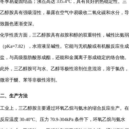
冬季易凝固结晶；沸点高达 335.4°C，具有良好的热稳定性。三
乙醇胺具有强吸湿性，暴露在空气中易吸收二氧化碳和水分，导
致颜色逐渐变深。
化学性质方面，三乙醇胺具有叔胺和醇的双重特性，碱性比氨弱
（pKa=7.82），水溶液呈碱性。它能与无机酸或有机酸反应生成
盐，与高级脂肪酸形成酯，还能和金属离子形成稳定的络合物。
此外，三乙醇胺可与水、乙醇等极性溶剂任意混溶，溶于氯仿，
微溶于醚、苯等非极性溶剂。
二、生产方法
工业上，三乙醇胺主要通过环氧乙烷与氨水的缩合反应生产。在
反应温度 30-40°C、压力 70.9-304kPa 条件下，环氧乙烷与氨水