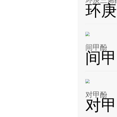
环庚三烯
环庚
间甲酚
间甲
对甲酚
对甲