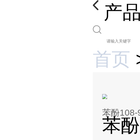
产
首页
苯酚108-9
苯酚1