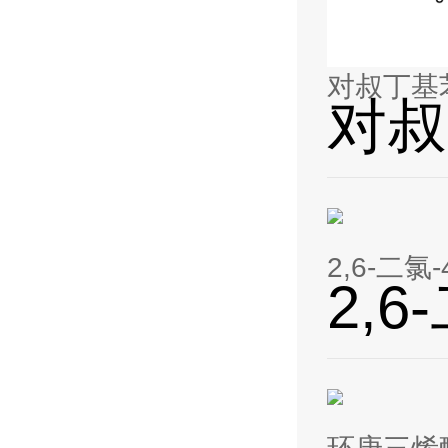
对叔丁基
对叔
2,6-二氯
2,