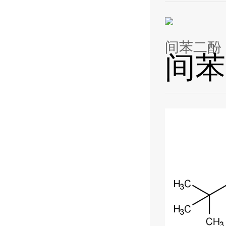
间苯二酚 1
间苯二