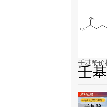
壬基酚价格 
壬基酚