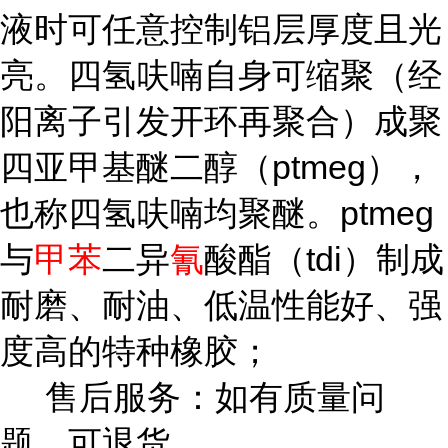
液时可任意控制铝层厚度且光
亮。四氢呋喃自身可缩聚（经
阳离子引发开环再聚合）成聚
四亚甲基醚二醇（ptmeg），
也称四氢呋喃均聚醚。ptmeg
与
甲苯
二异
氰
酸酯（tdi）制成
耐磨、耐油、低温性能好、强
度高的特种橡胶；
售后服务：如有质量问
题，可退货。