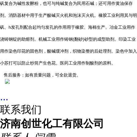
矾复合为碱性发酵粉，也可与纯碱复合为民用石碱；还可用作黄油保存
剂。消防器材中用于生产酸碱灭火机和泡沫灭火机。橡胶工业利用其与明
h
矾、
发孔剂配合起均匀发孔的作用用于橡胶、海棉生产。冶金工业用作
(
)
浇铸钢锭的助熔剂。机械工业用作铸钢
翻砂
砂型的成型助剂。印染工业
用作染色印花的固色剂，酸碱缓冲剂，织物染整的后处理剂。染色中加入
小苏打可以防止纱筒产生色花。医药工业用作制酸剂的原料。
售后服务：如有质量问题，可全款退货。
...
联系我们
济南创世化工有限公司