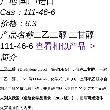
产地
国产/进口
Cas：
111-46-6
价格：
6.3
产品名称
二乙二醇 二甘醇
111-46-6
查看相似产品 >
简介
二乙二醇
（Diethylene glycol，简称
DEG
），俗称
二甘醇
、一缩
二乙二醇，CAS 号
111-46-6
，化学式
C₄H₁₀O₃
，是环氧乙烷水合
制乙二醇的核心联产物，兼具醇与醚化学特性的脂肪族二元醇。
未列入我国《危险化学品目录（2015 版）》
，但属
可燃液体
，
火灾危险性为
丙类
。