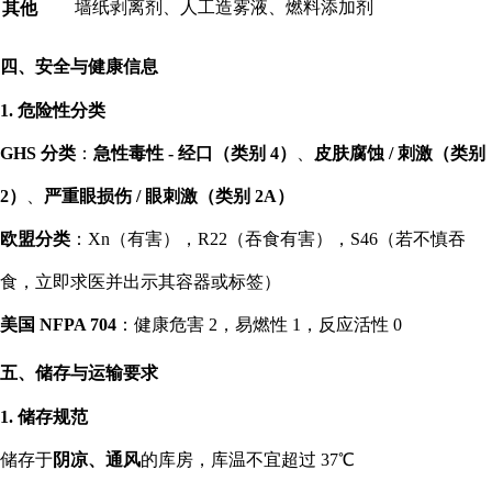
墙纸剥离剂、人工造雾液、燃料添加剂
其他
四、安全与健康信息
1. 危险性分类
GHS 分类
：
急性毒性 - 经口（类别 4）
、
皮肤腐蚀 / 刺激（类别
2）
、
严重眼损伤 / 眼刺激（类别 2A）
欧盟分类
：Xn（有害），R22（吞食有害），S46（若不慎吞
食，立即求医并出示其容器或标签）
美国 NFPA 704
：健康危害 2，易燃性 1，反应活性 0
五、储存与运输要求
1. 储存规范
储存于
阴凉、通风
的库房，库温不宜超过 37℃