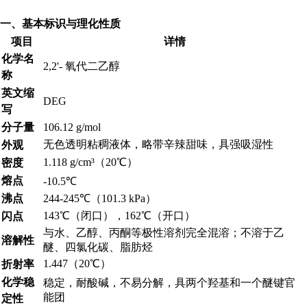
一、基本标识与理化性质
项目
详情
化学名
2,2'- 氧代二乙醇
称
英文缩
DEG
写
分子量
106.12 g/mol
无色透明粘稠液体，略带辛辣甜味，具强吸湿性
外观
1.118 g/cm³（20℃）
密度
熔点
-10.5℃
沸点
244-245℃（101.3 kPa）
143℃（闭口），162℃（开口）
闪点
与水、乙醇、丙酮等极性溶剂完全混溶；不溶于乙
溶解性
醚、四氯化碳、脂肪烃
1.447（20℃）
折射率
化学稳
稳定，耐酸碱，不易分解，具两个羟基和一个醚键官
能团
定性