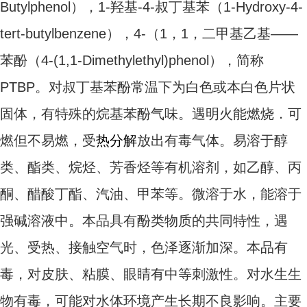
Butylphenol），1-羟基-4-叔丁基苯（1-Hydroxy-4-
tert-butylbenzene），4-（1，1，二甲基乙基——
苯酚（4-(1,1-Dimethylethyl)phenol），简称
PTBP。对叔丁基苯酚常温下为白色或本白色片状
固体，有特殊的烷基苯酚气味。遇明火能燃烧．可
燃但不易燃，受
热分解
放出有毒气体。易溶于醇
类、酯类、烷烃、芳香烃等有机溶剂，如乙醇、丙
酮、醋酸丁酯、汽油、甲苯等。微溶于水，能溶于
强碱溶液中。本品具有酚类物质的共同特性，遇
光、受热、接触空气时，色泽逐渐加深。本品有
毒，对皮肤、粘膜、眼睛有中等刺激性。对水生生
物有毒，可能对水体环境产生长期不良影响。主要