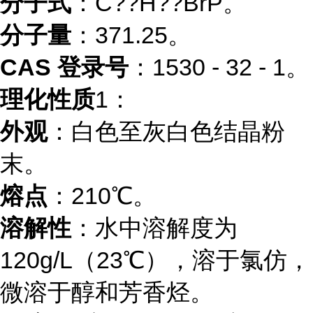
分子式
：C??H??BrP。
分子量
：371.25。
CAS 登录号
：1530 - 32 - 1。
理化性质
1
：
外观
：白色至灰白色结晶粉
末。
熔点
：210℃。
溶解性
：水中溶解度为
120g/L（23℃），溶于氯仿，
微溶于醇和芳香烃。