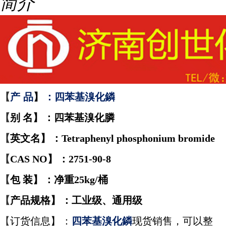
简介
【
产
品
】
：四苯基溴化鏻
【
别
名
】
：四苯基溴化膦
【
英文名
】
：Tetraphenyl phosphonium bromide
【
CAS NO
】
：2751-90-8
【
包
装
】
：净重25kg/桶
【
产品规格
】
：工业级、通用级
【
订货信息
】
：
四苯基溴化鏻
现货销售，可以整