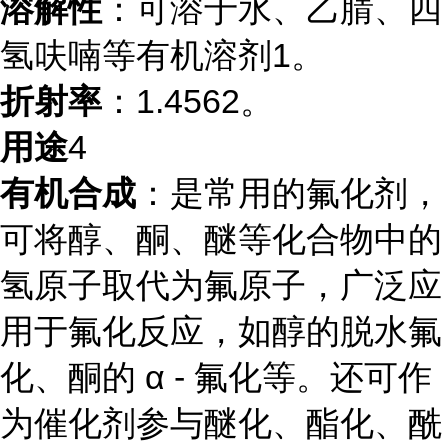
溶解性
：可溶于水、乙腈、四
氢呋喃等有机溶剂
1
。
折射率
：1.456
2
。
用途
4
有机合成
：是常用的氟化剂，
可将醇、酮、醚等化合物中的
氢原子取代为氟原子，广泛应
用于氟化反应，如醇的脱水氟
化、酮的 α - 氟化等。还可作
为催化剂参与醚化、酯化、酰