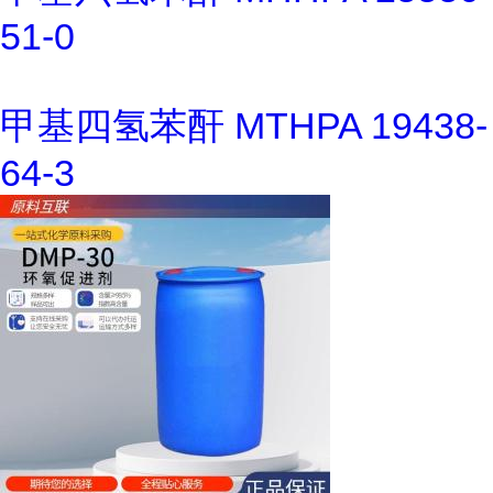
51-0
甲基四氢苯酐 MTHPA 19438-
64-3