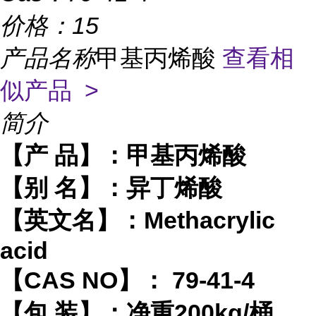
价格：
15
产品名称
甲基丙烯酸
查看相
似产品 >
简介
【产
品】：
甲基丙烯酸
【别
名】：
异
丁烯酸
【英文名】：
Methacrylic
acid
【
CAS NO】： 79-41-4
【包
装】：净重
200
kg/桶