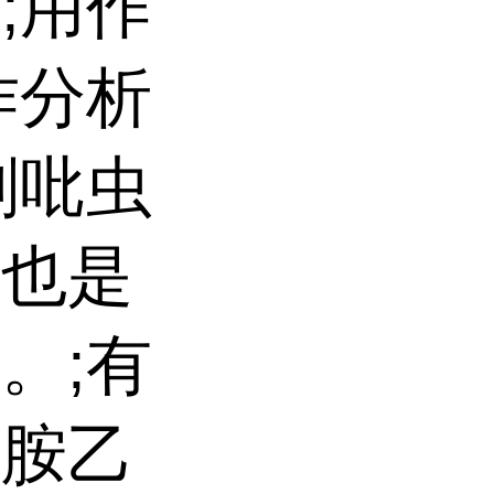
;用作
作分析
剂吡虫
，也是
。;有
苄胺乙