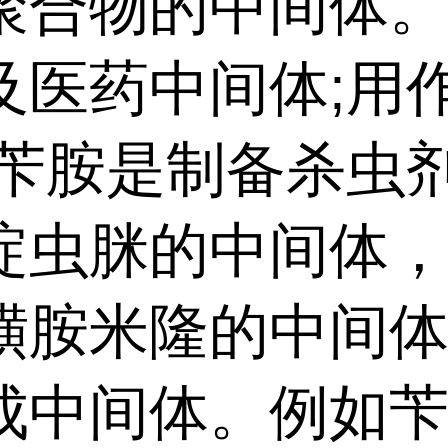
聚合物的中间体。
及医药中间体;用
;苄胺是制备杀虫
啶虫脒的中间体
磺胺米隆的中间体
成中间体。例如