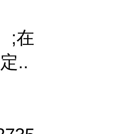
)。;在
..