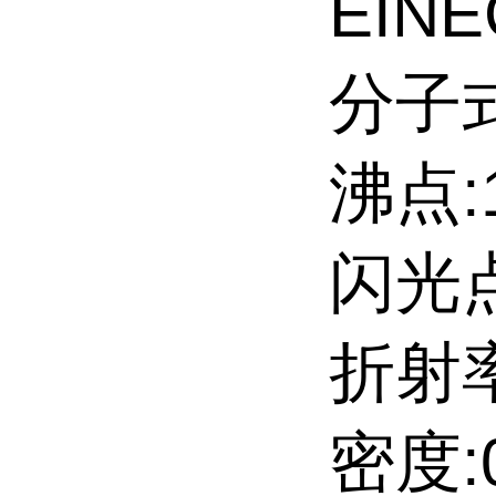
EINE
分子式
沸点:1
闪光点
折射率:
密度:0