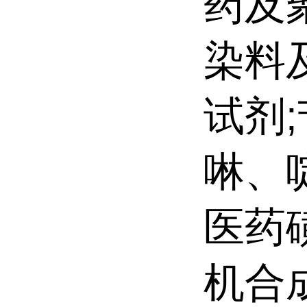
药及
染料
试剂
啉、
医药
机合