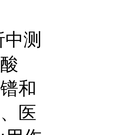
析中测
钨酸
、镨和
料、医