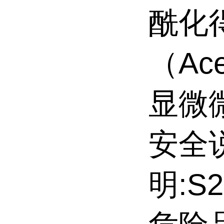
酰化
（Ace
显微
安全
明:S2