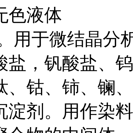
无色液体
:。用于微结晶分
酸盐，钒酸盐、
钛、钴、铈、镧
沉淀剂。用作染