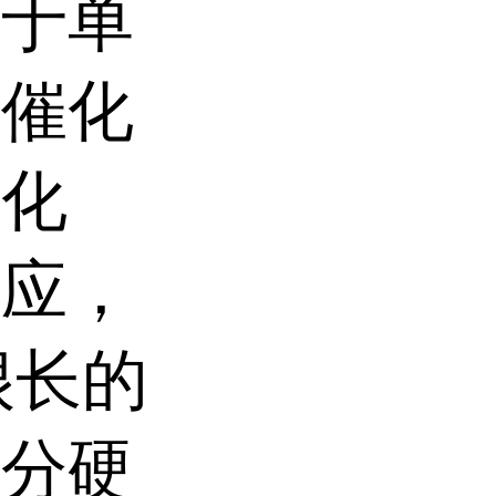
合于单
类催化
催化
效应，
很长的
组分硬