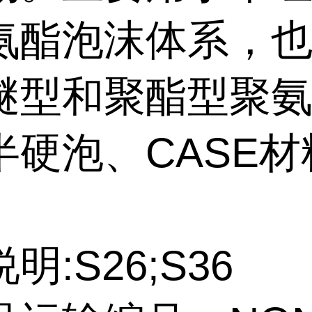
氨酯泡沫体系，
醚型和聚酯型聚
半硬泡、CASE材
明:S26;S36