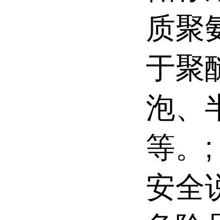
质聚
于聚
泡、
等。;
安全说