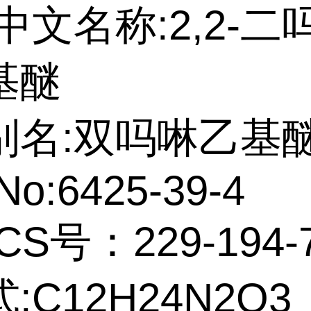
中文名称:2,2-二
基醚
别名:双吗啉乙基
No:6425-39-4
CS号：229-194-
:C12H24N2O3