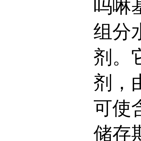
吗啉
组分
剂。
剂，
可使
储存