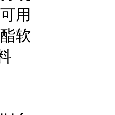
也可用
氨酯软
料