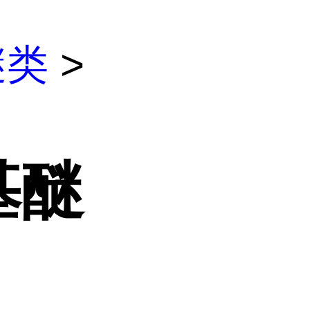
醚类
>
基醚