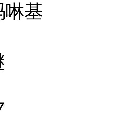
吗啉基
醚
7