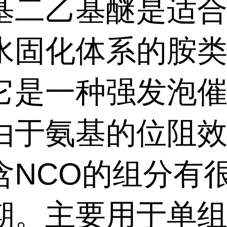
基二乙基醚是适
水固化体系的胺
它是一种强发泡
由于氨基的位阻
含NCO的组分有
期。主要用于单