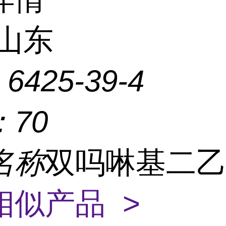
山东
：
6425-39-4
：
70
名称
双吗啉基二
相似产品 >