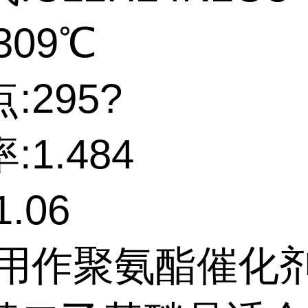
309℃
:295?
:1.484
.06
:用作聚氨酯催化剂