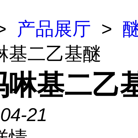
>
产品展厅
>
啉基二乙基醚
吗啉基二乙
-04-21
详情