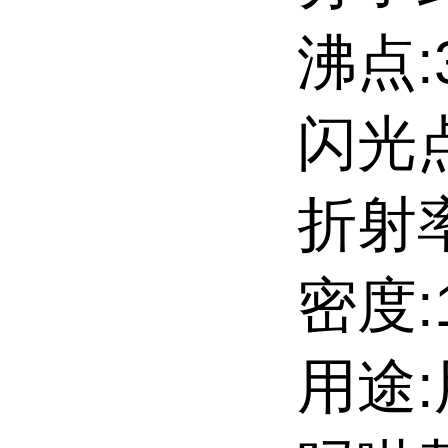
沸点:
闪光点
折射率
密度:1
用途