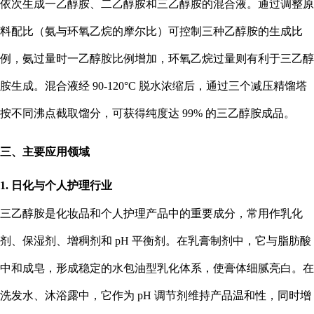
依次生成一乙醇胺、二乙醇胺和三乙醇胺的混合液。通过调整原
料配比（氨与环氧乙烷的摩尔比）可控制三种乙醇胺的生成比
例，氨过量时一乙醇胺比例增加，环氧乙烷过量则有利于三乙醇
胺生成。混合液经 90-120°C 脱水浓缩后，通过三个减压精馏塔
按不同沸点截取馏分，可获得纯度达 99% 的三乙醇胺成品。
三、主要应用领域
1. 日化与个人护理行业
三乙醇胺是化妆品和个人护理产品中的重要成分，常用作乳化
剂、保湿剂、增稠剂和 pH 平衡剂。在乳膏制剂中，它与脂肪酸
中和成皂，形成稳定的水包油型乳化体系，使膏体细腻亮白。在
洗发水、沐浴露中，它作为 pH 调节剂维持产品温和性，同时增