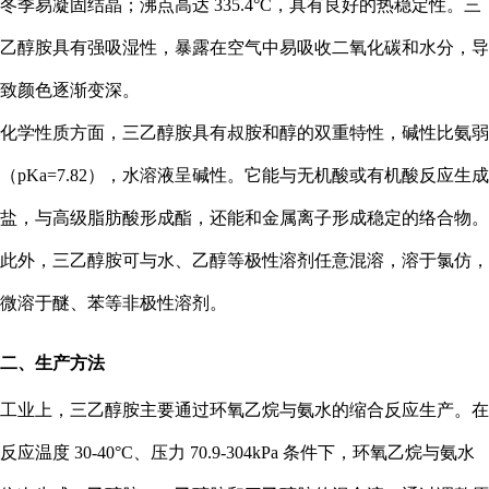
冬季易凝固结晶；沸点高达 335.4°C，具有良好的热稳定性。三
乙醇胺具有强吸湿性，暴露在空气中易吸收二氧化碳和水分，导
致颜色逐渐变深。
化学性质方面，三乙醇胺具有叔胺和醇的双重特性，碱性比氨弱
（pKa=7.82），水溶液呈碱性。它能与无机酸或有机酸反应生成
盐，与高级脂肪酸形成酯，还能和金属离子形成稳定的络合物。
此外，三乙醇胺可与水、乙醇等极性溶剂任意混溶，溶于氯仿，
微溶于醚、苯等非极性溶剂。
二、生产方法
工业上，三乙醇胺主要通过环氧乙烷与氨水的缩合反应生产。在
反应温度 30-40°C、压力 70.9-304kPa 条件下，环氧乙烷与氨水